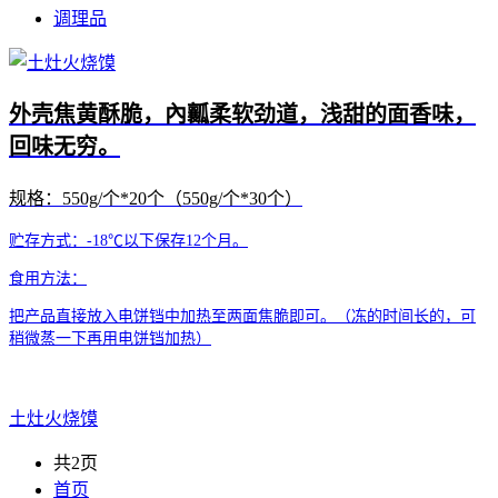
调理品
外壳焦黄酥脆，內瓤柔软劲道，浅甜的面香味，
回味无穷。
规格：550g/个*20个（550g/个*30个）
贮存方式：-18℃以下保存12个月。
食用方法：
把产品直接放入电饼铛中加热至两面焦脆即可。（冻的时间长的，可
稍微蒸一下再用电饼铛加热）
土灶火烧馍
共2页
首页