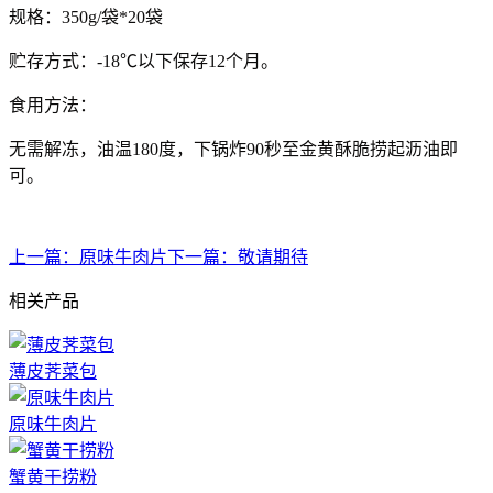
规格：350g/袋*20袋
贮存方式：-18℃以下保存12个月。
食用方法：
无需解冻，油温180度，下锅炸90秒至金黄酥脆捞起沥油即
可。
上一篇：
原味牛肉片
下一篇：
敬请期待
相关产品
薄皮荠菜包
原味牛肉片
蟹黄干捞粉