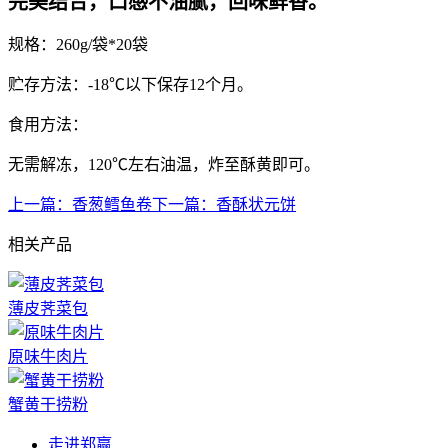
完美结合，口感不油腻，回味鲜香。
规格：260g/袋*20袋
贮存方法：-18℃以下保存12个月。
食用方法：
无需解冻，120℃左右油温，炸至酥黄即可。
上一篇：
香葱鳕鱼卷
下一篇：
香酥状元饼
相关产品
薄皮荠菜包
原味牛肉片
蟹黄干捞粉
走进郑赢