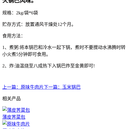
火锅巴风味。
规格：2kg/袋*6袋
贮存方式：放置通风干燥处12个月。
食用方法：
1、煮粥:将本锅巴和冷水一起下锅，煮时不要搅动水沸腾时转
小火煮5分钟即可食用。
2、炸:油温烧至八成热下入锅巴炸至金黄即可!
上一篇：
原味牛肉片
下一篇：
玉米锅巴
相关产品
薄皮荠菜包