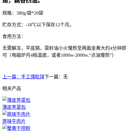
嫩，藕香四溢。
规格：380g/袋*20袋
贮存方式：-18℃以下保存12个月。
食用方法：
无需解冻，平底锅，菜籽油小火慢煎至两面金黄大约4分钟即
可（电磁炉月4档温度，或者1800w-2000w,“点油慢煎”）
上一篇：
手工馍粒球
下一篇：
无
相关产品
薄皮荠菜包
原味牛肉片