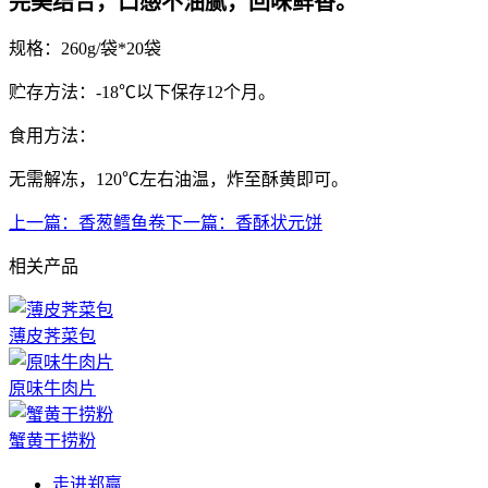
完美结合，口感不油腻，回味鲜香。
规格：260g/袋*20袋
贮存方法：-18℃以下保存12个月。
食用方法：
无需解冻，120℃左右油温，炸至酥黄即可。
上一篇：
香葱鳕鱼卷
下一篇：
香酥状元饼
相关产品
薄皮荠菜包
原味牛肉片
蟹黄干捞粉
走进郑赢