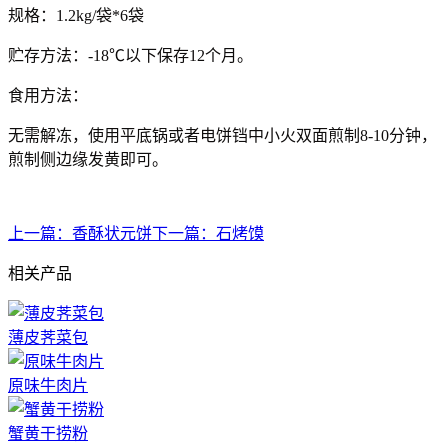
规格：1.2kg/袋*6袋
贮存方法：-18℃以下保存12个月。
食用方法：
无需解冻，使用平底锅或者电饼铛中小火双面煎制8-10分钟，
煎制侧边缘发黄即可。
上一篇：
香酥状元饼
下一篇：
石烤馍
相关产品
薄皮荠菜包
原味牛肉片
蟹黄干捞粉